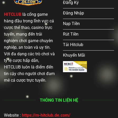
Đăng Ký
Đăng Nhập
HITCLUB
là cổng game
hàng đầu trong lĩnh vực cá
Nạp Tiền
cược thể thao, casino trực
tuyến, mang đến trải
Rút Tiền
nghiệm chơi game chuyên
Tải Hitclub
nghiệp, an toàn và uy tín.
Với đa dạng các trò chơi và
Khuyến Mãi
tỷ lệ cược hấp dẫn,
HITCLUB luôn là điểm đến
tin cậy cho người chơi đam
mê cá cược trực tuyến.
THÔNG TIN LIÊN HỆ
Website :
https://m-hitclub.de.com/