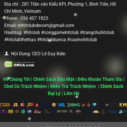
Địa chỉ : 281 Trần văn Kiểu KPI, Phường 1, Bình Tiên, Hồ
Chí Minh, Vietnam
Phone : 056 407 1825
Email:
mhitclubdecom@gmail.com
Hashtag: #hitclub #conggamehitclub #trangchuhitclub
#hitclubthethao #hitclubbanca #casinohitclub
Nội Dung: CEO Lê Duy Kiên
Về Chúng Tôi
|
Chính Sách Bảo Mật
|
Điều Khoản Tham Gia
|
Chơi Có Trách Nhiệm
|
Miễn Trừ Trách Nhiệm
| Chính Sách
Đại Lý |
Liên Hệ