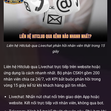
Liên hệ Hitclub qua Livechat phản hồi nhân viên thật trong 15
giây
Liên hệ Hitclub qua Livechat trực tiếp trên website hoặc
ứng dụng là cách nhanh nhất. Bộ phận CSKH gồm 200
nhân viên chia ca 24/7, với KPI bắt buộc phản hồi trong
vòng 15 giây kể từ khi khách hàng gửi tin nhắn.
Livechat: Nhấn nút chat nổi trên giao diện App hoặc
website. Kết nối trực tiếp với nhân viên, không qua bot.