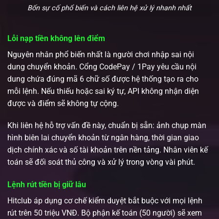
Bốn sự cố phổ biến và cách liên hệ xử lý nhanh nhất
Lỗi nạp tiền không lên điểm
Nguyên nhân phổ biến nhất là người chơi nhập sai nội
dung chuyển khoản. Cổng CodePay / 1Pay yêu cầu nội
dung chứa đúng mã 6 chữ số được hệ thống tạo ra cho
mỗi lệnh. Nếu thiếu hoặc sai ký tự, API không nhận diện
được và điểm sẽ không tự cộng.
Khi liên hệ hỗ trợ vấn đề này, chuẩn bị sẵn: ảnh chụp màn
hình biên lai chuyển khoản từ ngân hàng, thời gian giao
dịch chính xác và số tài khoản trên nền tảng. Nhân viên kế
toán sẽ đối soát thủ công và xử lý trong vòng vài phút.
Lệnh rút tiền bị giữ lâu
Hitclub áp dụng cơ chế kiểm duyệt bắt buộc với mọi lệnh
rút trên 50 triệu VNĐ. Bộ phận kế toán (50 người) sẽ xem