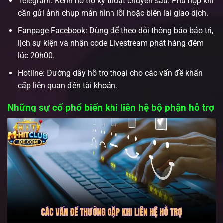
Telegram: Kênh hỗ trợ kỹ thuật chuyên sâu. Phù hợp khi
cần gửi ảnh chụp màn hình lỗi hoặc biên lai giao dịch.
Fanpage Facebook: Dùng để theo dõi thông báo bảo trì,
lịch sự kiện và nhận code Livestream phát hàng đêm
lúc 20h00.
Hotline: Đường dây hỗ trợ thoại cho các vấn đề khẩn
cấp liên quan đến tài khoản.
Những sự cố phổ biến khi liên hệ bộ phận hỗ trợ