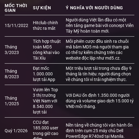
MỐC THỜI
SỰ KIỆN
Ý NGHĨA VỚI NGƯỜI DÙNG
GIAN
Người dùng Việt lần đầu có một
Hitclub chính
15/11/2022
nền tảng game bài với concept Viễn
thức ra mắt
Tây Mỹ hoàn toàn mới.
Tích hợp thuật
Mỗi phiên cược đều sinh ra chuỗi
Tháng
toán MD5
mã băm MD5 mà người tham gia
3/2023
công khai vào
có thể tự kiểm chứng trên các
Tài Xỉu
website độc lập như md5.cz.
Đạt mốc
Một triệu lượt tải trong chưa đầy 9
Tháng
1.000.000
tháng là tín hiệu: người dùng chọn
8/2023
lượt tải App
về chúng tôi vì trải nghiệm thực.
Vươn lên Top
3 thị trường
Với DAU ổn định 1.350.000 người
Tháng
Việt Nam với
dùng và volume giao dịch 15.000 tỷ
1/2025
8.540.000
VNĐ mỗi tháng.
lượt tải
CCU đạt
Nền tảng về chúng tôi vận hành ổn
185.000 user
Quý 1/2026
định trên cụm 25 máy chủ Dell
trong giờ cao
PowerEdge R740xd tại Manila.