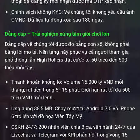
thoại đã đăng ký mới nhận được mã OTP xác nhận.
Chính sách không KYC: Về chúng tôi không yêu cầu ảnh
CMND. Dữ liệu tự động xóa sau 180 ngày.
Đẳng cấp – Trải nghiệm xứng tầm giới chơi lớn
Đẳng cấp về chúng tôi được đo bằng con số, không phải
bằng lời mô tả. Nền tảng này phục vụ cả người tham gia
phổ thông lẫn High-Rollers đặt cược từ 50 triệu đến 500
triệu mỗi tay.
Thanh khoản khổng lồ: Volume 15.000 tỷ VNĐ mỗi
tháng, rút tiền trong 5–15 phút. Giới hạn rút tối đa 500
triệu VNĐ mỗi lệnh.
Ứng dụng 38,5 MB: Chạy mượt từ Android 7.0 và iPhone
6 trở lên với đồ họa Viễn Tây Mỹ.
CSKH 24/7: 200 nhân viên chia 3 ca, vận hành 24/7 qua
Livechat và Telegram với KPI phản hồi trong vòng 15