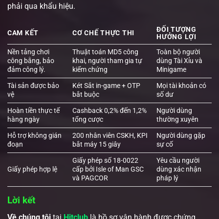
phải qua khẩu hiệu.
ĐỐI TƯỢNG
CAM KẾT
CƠ CHẾ THỰC THI
HƯỞNG LỢI
Nền tảng chơi
Thuật toán MD5 công
Toàn bộ người
công bằng, bảo
khai, người tham gia tự
dùng Tài Xỉu và
đảm công lý.
kiểm chứng
Minigame
Tài sản được bảo
Két Sắt in-game + OTP
Mọi tài khoản có
vệ
bắt buộc
số dư
Hoàn tiền thực tế
Cashback 0,2% đến 1,2%
Người dùng
hàng ngày
tổng cược
thường xuyên
Hỗ trợ không gián
200 nhân viên CSKH, KPI
Người dùng gặp
đoạn
bắt máy 15 giây
sự cố
Giấy phép số 18-0022
Yêu cầu người
Giấy phép hợp lệ
cấp bởi Isle of Man GSC
dùng xác nhận
và PAGCOR
pháp lý
Lời kết
Về chúng tôi
tại
Hitclub
là hồ sơ vận hành được chứng