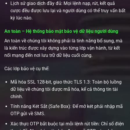
Lịch sử giao dịch đầy đủ: Mọi lệnh nạp, rút, kết quả
cược đều được lưu lại và người dùng có thể truy vấn bất
kỳ lúc nào.
An toàn – Hệ thống bảo mật bảo vệ dữ liệu người dùng
An toàn về chúng tôi không phải là tính năng bổ sung, mà
là kiến trúc được xây dựng vào từng lớp vận hành, từ kết
nối mạng đến nơi lưu trữ dữ liệu cuối cùng.
Các lớp bảo vệ cụ thể:
Mã hóa SSL 128-bit, giao thức TLS 1.3: Toàn bộ luồng
dữ liệu về chúng tôi được mã hóa, kể cả thông tin tài
chính.
Tính năng Két Sắt (Safe Box): Để mở két phải nhập mã
OTP gửi về SMS.
Xác thực OTP bắt buộc tại mỗi lệnh rút tiền: Chỉ số điện