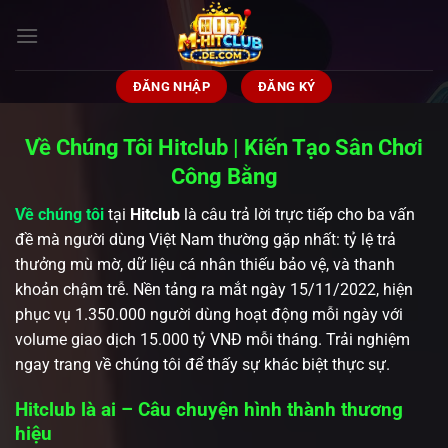
Bỏ
qua
nội
dung
ĐĂNG NHẬP
ĐĂNG KÝ
Về Chúng Tôi Hitclub | Kiến Tạo Sân Chơi
Công Bằng
Về chúng tôi
tại
Hitclub
là câu trả lời trực tiếp cho ba vấn
đề mà người dùng Việt Nam thường gặp nhất: tỷ lệ trả
thưởng mù mờ, dữ liệu cá nhân thiếu bảo vệ, và thanh
khoản chậm trễ. Nền tảng ra mắt ngày 15/11/2022, hiện
phục vụ 1.350.000 người dùng hoạt động mỗi ngày với
volume giao dịch 15.000 tỷ VNĐ mỗi tháng. Trải nghiệm
ngay trang về chúng tôi để thấy sự khác biệt thực sự.
Hitclub là ai – Câu chuyện hình thành thương
hiệu