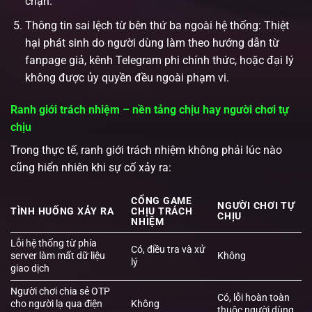
chặn.
Thông tin sai lệch từ bên thứ ba ngoài hệ thống: Thiệt
hại phát sinh do người dùng làm theo hướng dẫn từ
fanpage giả, kênh Telegram phi chính thức, hoặc đại lý
không được ủy quyền đều ngoài phạm vi.
Ranh giới trách nhiệm – nền tảng chịu hay người chơi tự
chịu
Trong thực tế, ranh giới trách nhiệm không phải lúc nào
cũng hiển nhiên khi sự cố xảy ra:
CỔNG GAME
NGƯỜI CHƠI TỰ
TÌNH HUỐNG XẢY RA
CHỊU TRÁCH
CHỊU
NHIỆM
Lỗi hệ thống từ phía
Có, điều tra và xử
server làm mất dữ liệu
Không
lý
giao dịch
Người chơi chia sẻ OTP
Có, lỗi hoàn toàn
cho người lạ qua điện
Không
thuộc người dùng