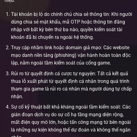
hiệu.
Tài khoản bị lộ do chính chủ chia sẻ thông tin: Khi người
dùng chia sẻ mật khẩu, mã OTP hoặc thông tin đăng
nhập với bất kỳ bên thứ ba nào, quyền kiểm soát tài
khoản đã bị chuyển ra ngoài hệ thống.
Truy cập nhầm link hoặc domain giả mạo: Các website
mạo danh nền tảng (phishing) vận hành hoàn toàn độc
lập, nằm ngoài tầm kiểm soát của cổng game.
Rủi ro từ quyết định cá cược tự nguyện: Tất cả kết quả
thua lỗ xuất phát từ quyết định cá nhân trong quá trình
tham gia game là rủi ro cá nhân mà người dùng tự chấp
nhận.
Sự cố kỹ thuật bất khả kháng ngoài tầm kiểm soát: Các
gián đoạn dịch vụ do sự cố hạ tầng mạng diện rộng,
mất điện quy mô lớn, hoặc tấn công mạng từ bên ngoài
là những sự kiện không thể dự đoán và không thể ngăn