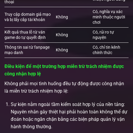
thoại
Có, nghĩa vụ xác
Truy cập domain giả mạo
Không
minh thuộc người
và bị lấy cắp tài khoản
chơi
Kết quả thua lỗ từ ván
Có, rủi ro tự
Không
game do tự quyết định
nguyện
Thông tin sai từ fanpage
Có, chỉ tin kênh
Không
mạo danh
chính thức
Điều kiện để một trường hợp miễn trừ trách nhiệm được
công nhận hợp lệ
Không phải mọi tình huống đều tự động được công nhận
là miễn trừ trách nhiệm hợp lệ:
Sự kiện nằm ngoài tầm kiểm soát hợp lý của nền tảng:
Nguyên nhân gây thiệt hại phải hoàn toàn không thể dự
đoán hoặc ngăn chặn bằng các biện pháp quản lý vận
hành thông thường.