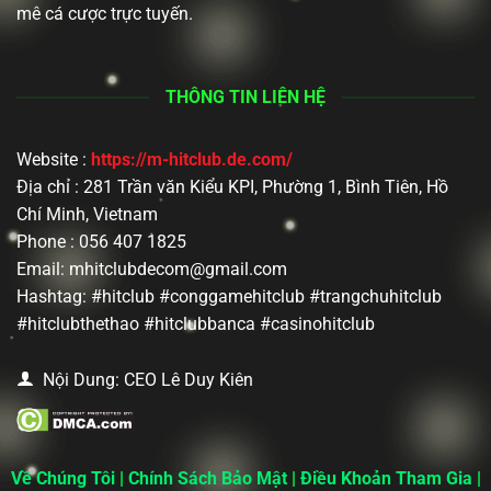
mê cá cược trực tuyến.
THÔNG TIN LIÊN HỆ
Website :
https://m-hitclub.de.com/
Địa chỉ : 281 Trần văn Kiểu KPI, Phường 1, Bình Tiên, Hồ
Chí Minh, Vietnam
Phone : 056 407 1825
Email:
mhitclubdecom@gmail.com
Hashtag: #hitclub #conggamehitclub #trangchuhitclub
#hitclubthethao #hitclubbanca #casinohitclub
Nội Dung: CEO Lê Duy Kiên
Về Chúng Tôi
|
Chính Sách Bảo Mật
|
Điều Khoản Tham Gia
|