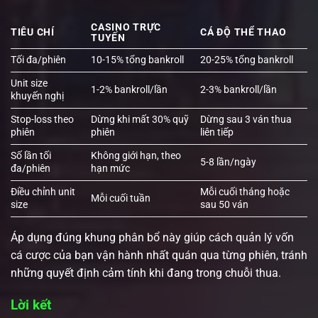
CASINO TRỰC
TIÊU CHÍ
CÁ ĐỘ THỂ THAO
TUYẾN
Tối đa/phiên
10-15% tổng bankroll
20-25% tổng bankroll
Unit size
1-2% bankroll/lần
2-3% bankroll/lần
khuyến nghị
Stop-loss theo
Dừng khi mất 30% quỹ
Dừng sau 3 ván thua
phiên
phiên
liên tiếp
Số lần tối
Không giới hạn, theo
5-8 lần/ngày
đa/phiên
hạn mức
Điều chỉnh unit
Mỗi cuối tháng hoặc
Mỗi cuối tuần
size
sau 50 ván
Áp dụng đúng khung phân bổ này giúp cách quản lý vốn
cá cược của bạn vận hành nhất quán qua từng phiên, tránh
những quyết định cảm tính khi đang trong chuỗi thua.
Lời kết