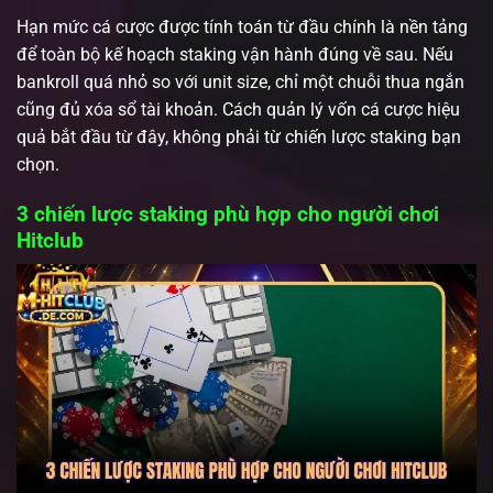
Hạn mức cá cược được tính toán từ đầu chính là nền tảng
để toàn bộ kế hoạch staking vận hành đúng về sau. Nếu
bankroll quá nhỏ so với unit size, chỉ một chuỗi thua ngắn
cũng đủ xóa sổ tài khoản. Cách quản lý vốn cá cược hiệu
quả bắt đầu từ đây, không phải từ chiến lược staking bạn
chọn.
3 chiến lược staking phù hợp cho người chơi
Hitclub