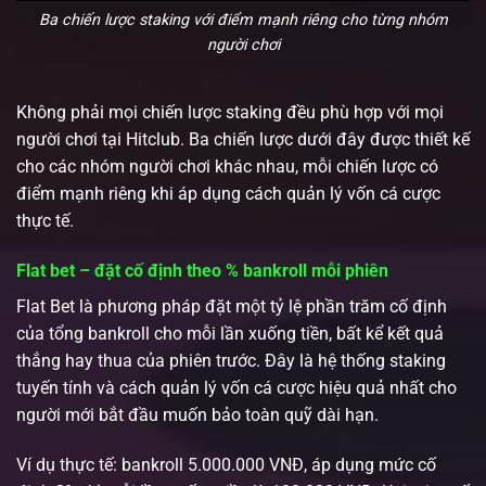
Ba chiến lược staking với điểm mạnh riêng cho từng nhóm
người chơi
Không phải mọi chiến lược staking đều phù hợp với mọi
người chơi tại Hitclub. Ba chiến lược dưới đây được thiết kế
cho các nhóm người chơi khác nhau, mỗi chiến lược có
điểm mạnh riêng khi áp dụng cách quản lý vốn cá cược
thực tế.
Flat bet – đặt cố định theo % bankroll mỗi phiên
Flat Bet là phương pháp đặt một tỷ lệ phần trăm cố định
của tổng bankroll cho mỗi lần xuống tiền, bất kể kết quả
thắng hay thua của phiên trước. Đây là hệ thống staking
tuyến tính và cách quản lý vốn cá cược hiệu quả nhất cho
người mới bắt đầu muốn bảo toàn quỹ dài hạn.
Ví dụ thực tế: bankroll 5.000.000 VNĐ, áp dụng mức cố