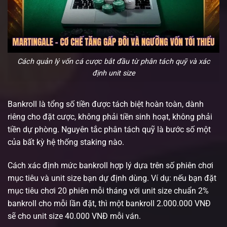
Cách quản lý vốn cá cược bắt đầu từ phân tách quỹ và xác
định unit size
Bankroll là tổng số tiền được tách biệt hoàn toàn, dành
riêng cho đặt cược, không phải tiền sinh hoạt, không phải
tiền dự phòng. Nguyên tắc phân tách quỹ là bước số một
của bất kỳ hệ thống staking nào.
Cách xác định mức bankroll hợp lý dựa trên số phiên chơi
mục tiêu và unit size bạn dự định dùng. Ví dụ: nếu bạn đặt
mục tiêu chơi 20 phiên mỗi tháng với unit size chuẩn 2%
bankroll cho mỗi lần đặt, thì một bankroll 2.000.000 VNĐ
sẽ cho unit size 40.000 VNĐ mỗi ván.