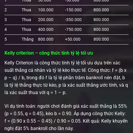
1
Thua
50.000
-50.000
800.000
2
Thua
100.000
-150.000
800.000
3
Thua
200.000
-350.000
800.000
4
Thua
400.000
-750.000
800.000
5
Thắng
800.000
+50.000
800.000
Kelly criterion – công thức tính tỷ lệ tối ưu
Kelly Criterion là công thức tính tỷ lệ tối ưu dựa trên xác
suất thắng cá nhân và tỷ lệ kèo thực tế. Công thức: f = (b x
p – q) / b, trong đó f là tỷ lệ phần trăm bankroll nên đặt, b
là tỷ lệ thắng thực từ kèo, p là xác suất thắng ước tính, và q
là xác suất thua với q = 1 – p.
Ví dụ tính toán: người chơi đánh giá xác suất thắng là 55%
(p = 0.55, q = 0.45), kèo b = 0.90. Áp dụng công thức Kelly:
f = (0.90 x 0.55 – 0.45) / 0.90 = 0.05. Kết quả: Kelly khuyến
nghị đặt 5% bankroll cho lần này.