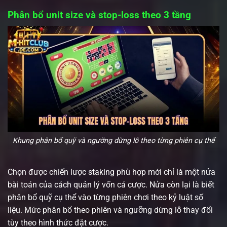
Phân bổ unit size và stop-loss theo 3 tầng
Khung phân bổ quỹ và ngưỡng dừng lỗ theo từng phiên cụ thể
Chọn được chiến lược staking phù hợp mới chỉ là một nửa
bài toán của cách quản lý vốn cá cược. Nửa còn lại là biết
phân bổ quỹ cụ thể vào từng phiên chơi theo kỷ luật số
liệu. Mức phân bổ theo phiên và ngưỡng dừng lỗ thay đổi
tùy theo hình thức đặt cược.