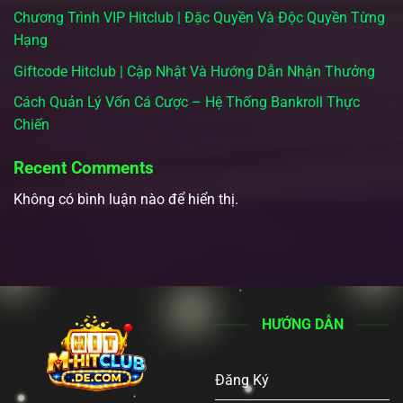
Chương Trình VIP Hitclub | Đặc Quyền Và Độc Quyền Từng
Hạng
Giftcode Hitclub | Cập Nhật Và Hướng Dẫn Nhận Thưởng
Cách Quản Lý Vốn Cá Cược – Hệ Thống Bankroll Thực
Chiến
Recent Comments
Không có bình luận nào để hiển thị.
HƯỚNG DẪN
Đăng Ký