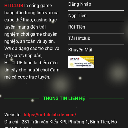
Đăng Nhập
HITCLUB
là cổng game
hàng đầu trong lĩnh vực cá
Nạp Tiền
cược thể thao, casino trực
tuyến, mang đến trải
Rút Tiền
nghiệm chơi game chuyên
Tải Hitclub
nghiệp, an toàn và uy tín.
Với đa dạng các trò chơi và
Khuyến Mãi
tỷ lệ cược hấp dẫn,
HITCLUB luôn là điểm đến
tin cậy cho người chơi đam
mê cá cược trực tuyến.
THÔNG TIN LIÊN HỆ
Website :
https://m-hitclub.de.com/
Địa chỉ : 281 Trần văn Kiểu KPI, Phường 1, Bình Tiên, Hồ