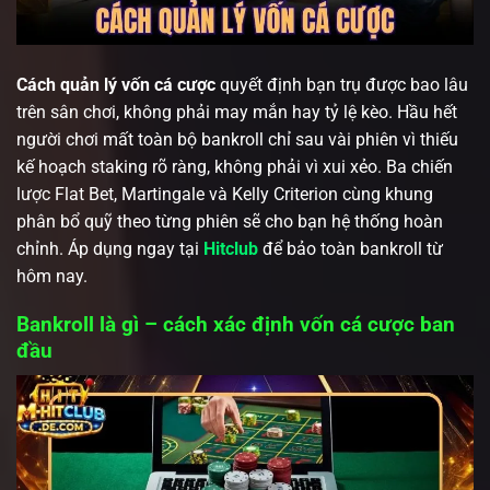
Cách quản lý vốn cá cược
quyết định bạn trụ được bao lâu
trên sân chơi, không phải may mắn hay tỷ lệ kèo. Hầu hết
người chơi mất toàn bộ bankroll chỉ sau vài phiên vì thiếu
kế hoạch staking rõ ràng, không phải vì xui xẻo. Ba chiến
lược Flat Bet, Martingale và Kelly Criterion cùng khung
phân bổ quỹ theo từng phiên sẽ cho bạn hệ thống hoàn
chỉnh. Áp dụng ngay tại
Hitclub
để bảo toàn bankroll từ
hôm nay.
Bankroll là gì – cách xác định vốn cá cược ban
đầu