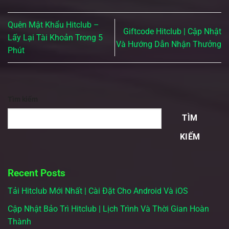
Quên Mật Khẩu Hitclub –
Giftcode Hitclub | Cập Nhật
Lấy Lại Tài Khoản Trong 5
Và Hướng Dẫn Nhận Thưởng
Phút
Tìm kiếm
TÌM
KIẾM
Recent Posts
Tải Hitclub Mới Nhất | Cài Đặt Cho Android Và iOS
Cập Nhật Bảo Trì Hitclub | Lịch Trình Và Thời Gian Hoàn
Thành